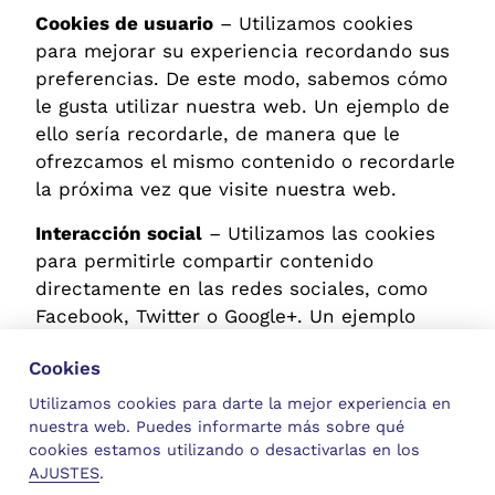
Cookies de usuario
– Utilizamos cookies
para mejorar su experiencia recordando sus
preferencias. De este modo, sabemos cómo
le gusta utilizar nuestra web. Un ejemplo de
ello sería recordarle, de manera que le
ofrezcamos el mismo contenido o recordarle
la próxima vez que visite nuestra web.
Interacción social
– Utilizamos las cookies
para permitirle compartir contenido
directamente en las redes sociales, como
Facebook, Twitter o Google+. Un ejemplo
sería cuando usted hace clic en “me gusta”
Cookies
o “tuitea” sobre un negocio o producto
anunciado en nuestra web.
Utilizamos cookies para darte la mejor experiencia en
nuestra web. Puedes informarte más sobre qué
cookies estamos utilizando o desactivarlas en los
¿Puedo rechazar o
AJUSTES
.